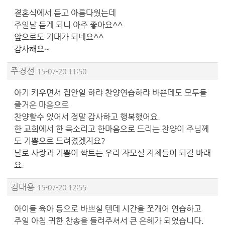
결혼식에서 듣고 아름다웠는데
주일날 듣게 되니 아주 좋아요^^
앞으로도 기대가 되네요^^
감사해요~
주경선
15-07-20 11:50
아기 키우면서 집안일 하랴 찬양연습하랴 바쁜데도 모두들
즐거운 마음으로
찬양할수 있어서 정말 감사하고 행복했어요.
한 교회에서 한 목소리고 한마음으로 드리는 찬양이 주님께
도 기쁨으로 드려졌겠지요?
날로 사랑과 기쁨이 싹트는 우리 자모실 지체들이 되길 바래
요.
김대용
15-07-20 12:55
아이들 육아 등으로 바쁘실 텐데 시간을 쪼개어 연습하고
주일 아침 귀한 찬송을 들려주셔서 큰 은혜가 되었습니다.