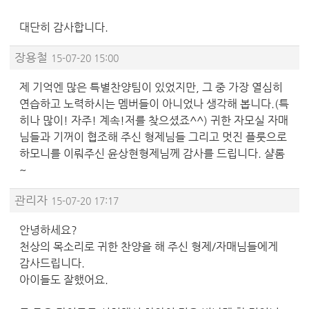
대단히 감사합니다.
장용철
15-07-20 15:00
제 기억엔 많은 특별찬양팀이 있었지만, 그 중 가장 열심히
연습하고 노력하시는 멤버들이 아니었나 생각해 봅니다.(특
히나 많이! 자주! 계속!저를 찾으셨죠^^) 귀한 자모실 자매
님들과 기꺼이 협조해 주신 형제님들 그리고 멋진 플룻으로
하모니를 이뤄주신 윤상현형제님께 감사를 드립니다. 샬롬
~
관리자
15-07-20 17:17
안녕하세요?
천상의 목소리로 귀한 찬양을 해 주신 형제/자매님들에게
감사드립니다.
아이들도 잘했어요.