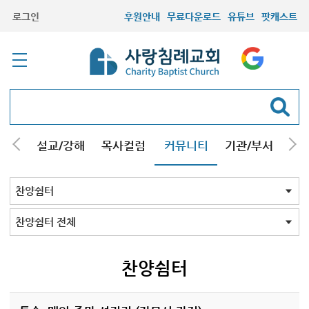
로그인
후원안내
무료다운로드
유튜브
팟캐스트
안내
설교/강해
목사컬럼
커뮤니티
기관/부서
선교
최근등록자료
자유게시판
교회소식
성도컬럼
새가족사진
새가족가이드
포토앨범
찬양쉼터
신앙도서
성경읽기퀴즈
기도부탁
찬양쉼터 전체
특송
마제스티 찬송
찬양쉼터