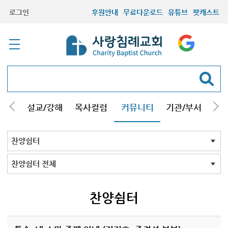
로그인
후원안내
무료다운로드
유튜브
팟캐스트
안내
설교/강해
목사컬럼
커뮤니티
기관/부서
선교
최근등록자료
자유게시판
교회소식
성도컬럼
새가족사진
새가족가이드
포토앨범
찬양쉼터
신앙도서
성경읽기퀴즈
기도부탁
찬양쉼터 전체
특송
마제스티 찬송
찬양쉼터