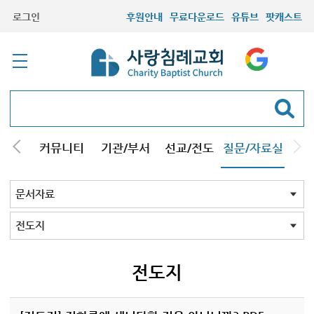
로그인
후원안내
무료다운로드
유튜브
팟캐스트
컬럼
커뮤니티
기관/부서
선교/전도
질문/자료실
교회Q&A
문서자료
설교자료
기타자료
서창캠퍼스
문서자료 전체
강해pdf
도표및지도
성경/암송
소책자pdf
책pdf
전도지
기타
전도지