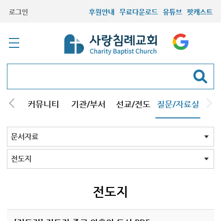
로그인
후원안내
무료다운로드
유튜브
팟캐스트
컬럼
커뮤니티
기관/부서
선교/전도
질문/자료실
교회Q&A
문서자료
설교자료
기타자료
서창캠퍼스
문서자료 전체
강해pdf
도표및지도
성경/암송
소책자pdf
책pdf
전도지
기타
전도지