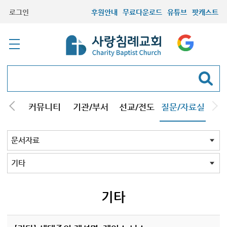
로그인
후원안내
무료다운로드
유튜브
팟캐스트
컬럼
커뮤니티
기관/부서
선교/전도
질문/자료실
교회Q&A
문서자료
설교자료
기타자료
서창캠퍼스
문서자료 전체
강해pdf
도표및지도
성경/암송
소책자pdf
책pdf
전도지
기타
기타