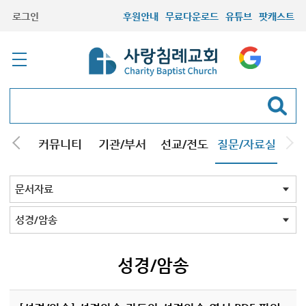
로그인
후원안내
무료다운로드
유튜브
팟캐스트
컬럼
커뮤니티
기관/부서
선교/전도
질문/자료실
교회Q&A
문서자료
설교자료
기타자료
서창캠퍼스
문서자료 전체
강해pdf
도표및지도
성경/암송
소책자pdf
책pdf
전도지
기타
성경/암송