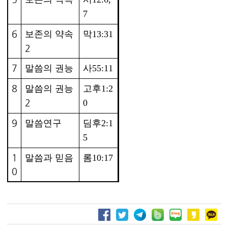
7
6
보존의 약속
막13:31
2
7
말씀의 권능
사55:11
8
말씀의 권능
고후1:2
2
0
9
말씀연구
딤후2:1
5
1
말씀과 믿음
롬10:17
0