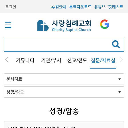
로그인
후원안내
무료다운로드
유튜브
팟캐스트
컬럼
커뮤니티
기관/부서
선교/전도
질문/자료실
교회Q&A
문서자료
설교자료
기타자료
서창캠퍼스
문서자료 전체
강해pdf
도표및지도
성경/암송
소책자pdf
책pdf
전도지
기타
성경/암송