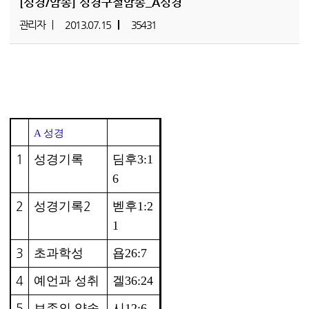
[성경/암송]
성경구절암송_A성경
관리자
2013.07.15
35431
A 성경
1
성경기록
딤후3:1
6
2
2
성경기록
벧후1:2
1
3
초과학성
욥26:7
4
예언과 성취
겔36:24
5
보존의 약속
시12:6,