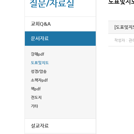
질문/자료실
도표및지
교회Q&A
[도표및지
문서자료
작성자 : 관
강해pdf
도표및지도
성경/암송
소책자pdf
책pdf
전도지
기타
설교자료