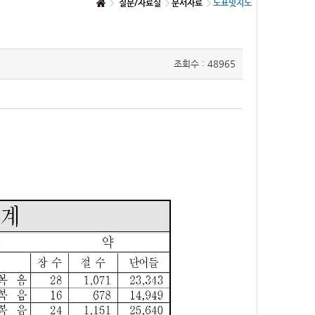
질문/자료실
문서자료
도표및지도
조회수 : 48965