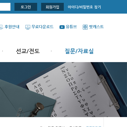
아이디/비밀번호 찾기
로그인
회원가입
후원안내
무료다운로드
유튜브
팟캐스트
선교/전도
질문/자료실