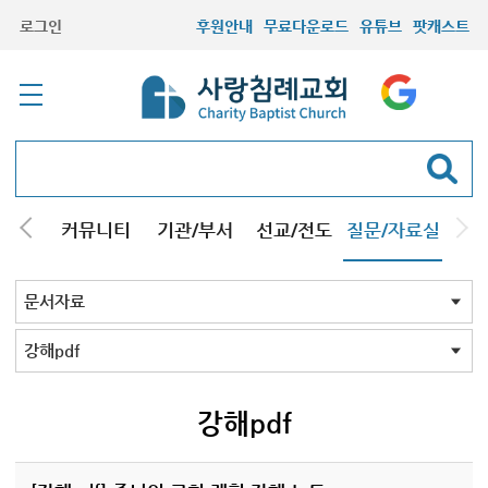
로그인
후원안내
무료다운로드
유튜브
팟캐스트
컬럼
커뮤니티
기관/부서
선교/전도
질문/자료실
교회Q&A
문서자료
설교자료
기타자료
서창캠퍼스
문서자료 전체
강해pdf
도표및지도
성경/암송
소책자pdf
책pdf
전도지
기타
강해pdf