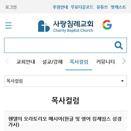
로그인
후원안내
무료다운로드
유튜브
팟캐스트
교회안내
설교/강해
목사컬럼
커뮤니티
기관
목사컬럼
목사컬럼
헨델의 오라토리오 메시아(한글 및 영어 킹제임스 성경
가사)