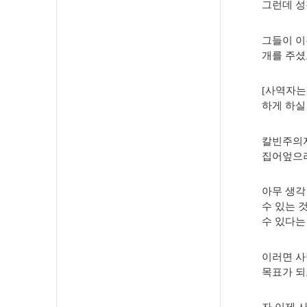
그런데 성
그들이 이
개를 주셨도
[사역자는
하게 하실 
칼빈주의자
집어엎으려
아무 생각
수 있는 
수 있다는
이러면 사
목표가 되