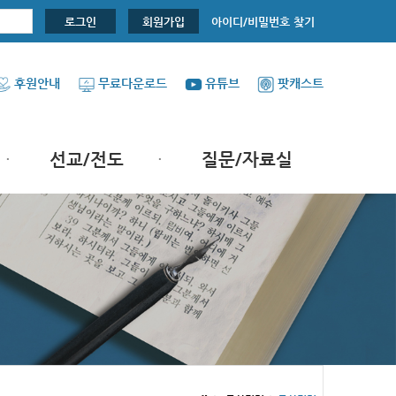
아이디/비밀번호 찾기
로그인
회원가입
후원안내
무료다운로드
유튜브
팟캐스트
선교/전도
질문/자료실