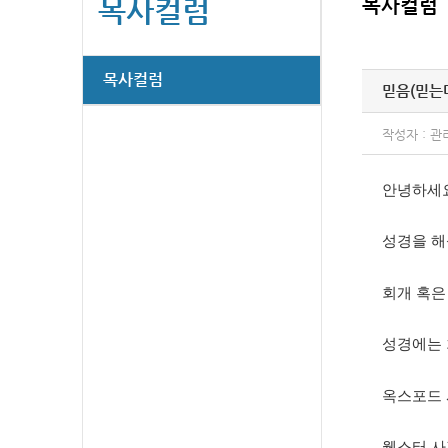
목사컬럼
목사컬럼
목사컬럼
믿음(믿는
작성자 : 관
안녕하세
성경을 해
회개 혹은
성경에는 
옥스포드 
웹스터 사