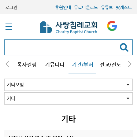
로그인
후원안내
무료다운로드
유튜브
팟캐스트
/강해
목사컬럼
커뮤니티
기관/부서
선교/전도
질문
교회학교
청년부
청장년부
형제모임
자매모임
기타모임
어르신모임
영재과학반
신학원
기타모임 전체
시흥/안산/광명지역
콰이어
축구
등산
영어찬송
기타
기타