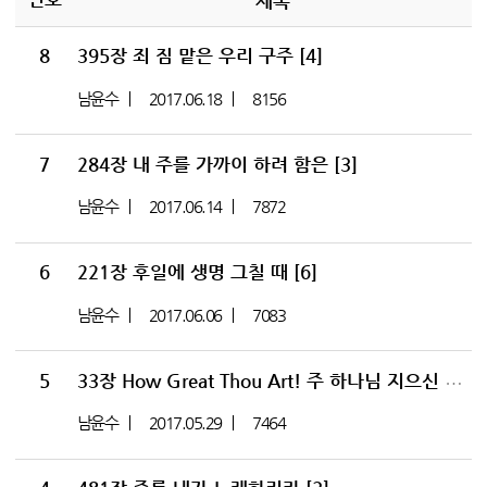
제목
8
395장 죄 짐 맡은 우리 구주
[4]
남윤수
2017.06.18
8156
7
284장 내 주를 가까이 하려 함은
[3]
남윤수
2017.06.14
7872
6
221장 후일에 생명 그칠 때
[6]
남윤수
2017.06.06
7083
5
33장 How Great Thou Art! 주 하나님 지으신 모든 세계
남윤수
2017.05.29
7464