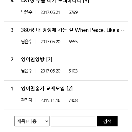
4
481장 주를 내가 노래하리라
[3]
남윤수
2017.05.21
6799
3
380장 내 평생에 가는 길 When Peace, Like a River, Attendeth My Way
남윤수
2017.05.20
6555
2
영어찬양방
[2]
남윤수
2017.05.20
6103
1
영어찬송가 교제모임
[2]
관리자
2015.11.16
7408
검색