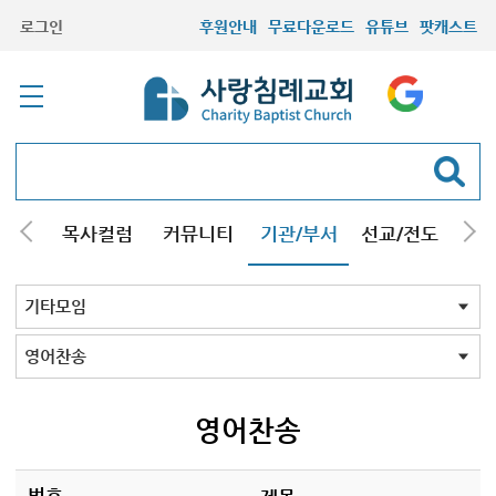
로그인
후원안내
무료다운로드
유튜브
팟캐스트
/강해
목사컬럼
커뮤니티
기관/부서
선교/전도
질문
교회학교
청년부
청장년부
형제모임
자매모임
기타모임
어르신모임
영재과학반
신학원
기타모임 전체
시흥/안산/광명지역
콰이어
축구
등산
영어찬송
기타
영어찬송
번호