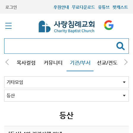
로그인
후원안내
무료다운로드
유튜브
팟캐스트
/강해
목사컬럼
커뮤니티
기관/부서
선교/전도
질문
교회학교
청년부
청장년부
형제모임
자매모임
기타모임
어르신모임
영재과학반
신학원
기타모임 전체
시흥/안산/광명지역
콰이어
축구
등산
영어찬송
기타
등산