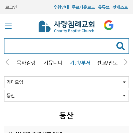
로그인
후원안내
무료다운로드
유튜브
팟캐스트
/강해
목사컬럼
커뮤니티
기관/부서
선교/전도
질문
교회학교
청년부
청장년부
형제모임
자매모임
기타모임
어르신모임
영재과학반
신학원
기타모임 전체
시흥/안산/광명지역
콰이어
축구
등산
영어찬송
기타
등산