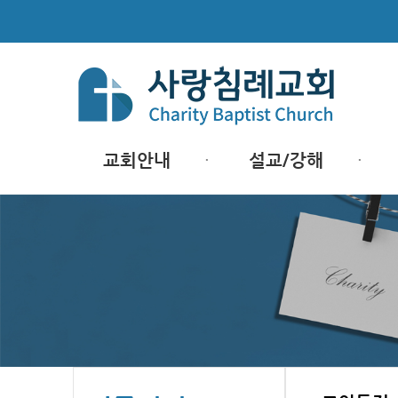
교회안내
설교/강해