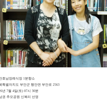
 부안호남장례식장 1분향소
전북특별자치도 부안군 행안면 부안로 2563
26년 7월 4일(토) 07시 30분
서남권 추모공원 신복리 선영