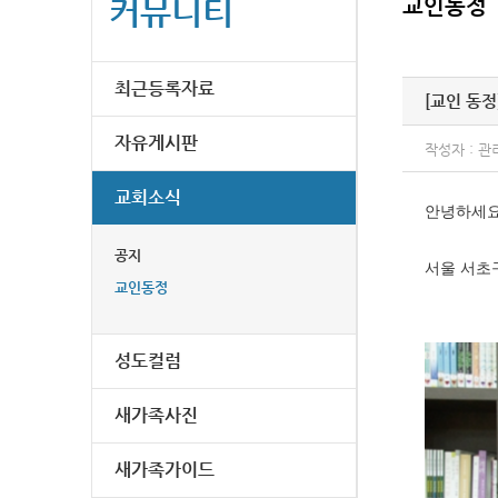
커뮤니티
교인동정
최근등록자료
[교인 동정
자유게시판
작성자 : 관
교회소식
안녕하세요
공지
서울 서초
교인동정
성도컬럼
새가족사진
새가족가이드