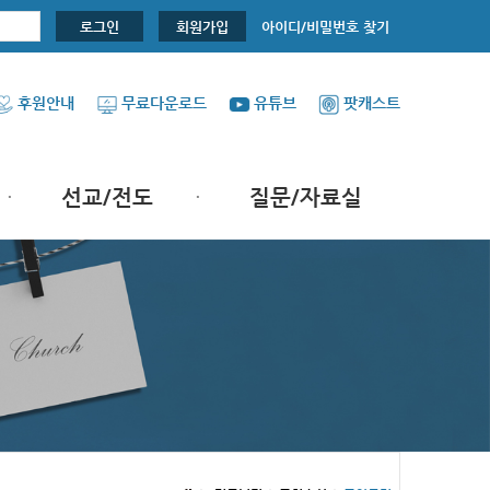
아이디/비밀번호 찾기
로그인
회원가입
후원안내
무료다운로드
유튜브
팟캐스트
선교/전도
질문/자료실