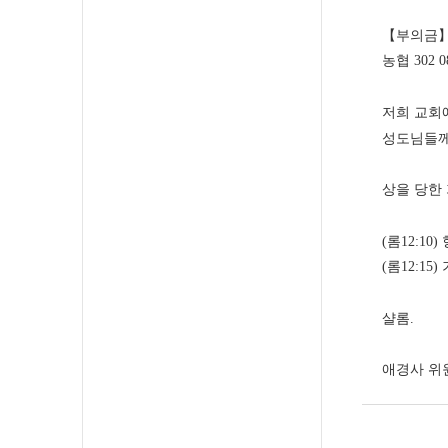
【부의금
농협 302 0
저희 교회
성도님들께
상을 당한 
(롬12:1
(롬12:1
샬롬.
애경사 위원회