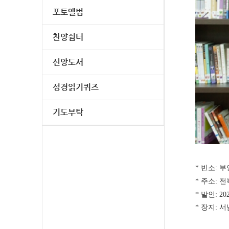
포토앨범
찬양쉼터
신앙도서
성경읽기퀴즈
기도부탁
* 빈소:
* 주소: 
* 발인: 20
* 장지: 