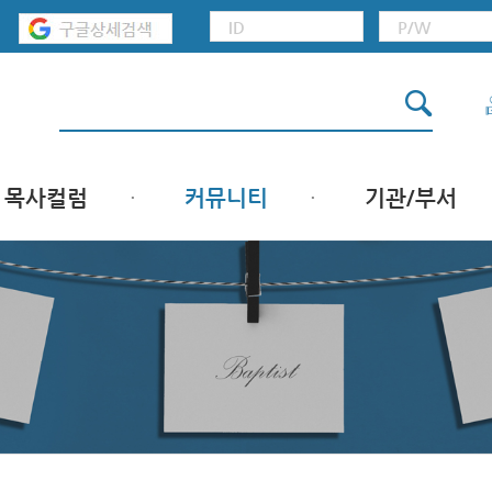
목사컬럼
커뮤니티
기관/부서