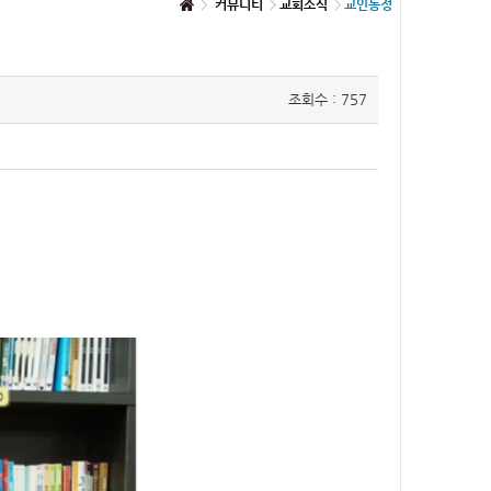
커뮤니티
교회소식
교인동정
조회수 : 757