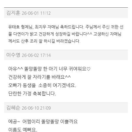
김지훈
26-06-01 11:12
유태호 형제님, 최지우 자매님 축하드립니다. 주님께서 주신 귀한 선
물 다연이가 밝고 건강하게 성장하길 바랍니다^^ 고생하신 자매님
께서도 산후 조리 잘 하시길 바라겠습니다.
이수영
26-06-02 17:14
아유^^ 똘망똘망 한 아기 너무 귀여워요♡
건강하게 잘 자라기를 바래요^^
오빠가 동생을 소중히 여기겠네요.
단란한 가정 축복합니다.
김혜순
26-06-10 21:09
에공~ 어쩜이리 똘망똘망 이쁠까요
이름도 예뻐요.