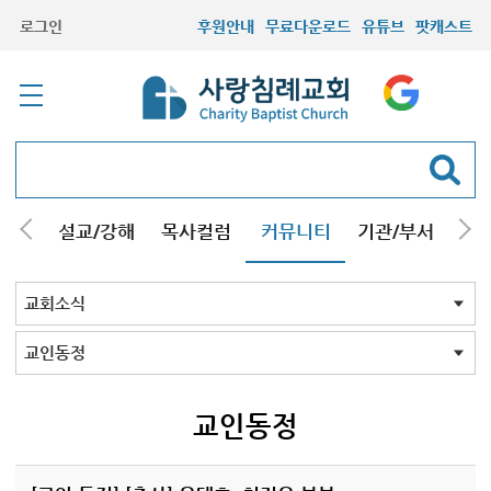
로그인
후원안내
무료다운로드
유튜브
팟캐스트
안내
설교/강해
목사컬럼
커뮤니티
기관/부서
선교
최근등록자료
자유게시판
교회소식
성도컬럼
새가족사진
새가족가이드
포토앨범
찬양쉼터
신앙도서
성경읽기퀴즈
기도부탁
교회소식 전체
공지
교인동정
교인동정