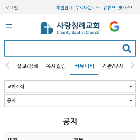
로그인
후원안내
무료다운로드
유튜브
팟캐스트
안내
설교/강해
목사컬럼
커뮤니티
기관/부서
선교
최근등록자료
자유게시판
교회소식
성도컬럼
새가족사진
새가족가이드
포토앨범
찬양쉼터
신앙도서
성경읽기퀴즈
기도부탁
교회소식 전체
공지
교인동정
공지
번호