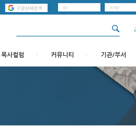
목사컬럼
커뮤니티
기관/부서