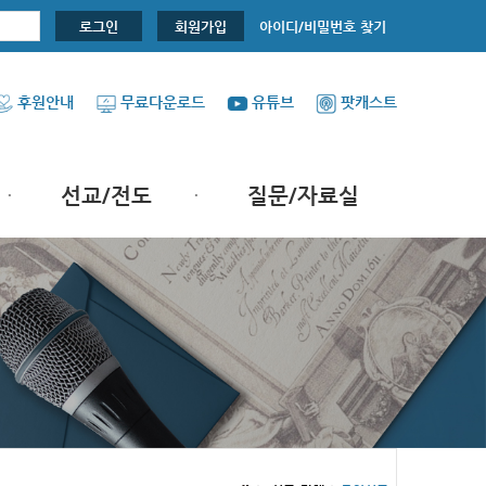
아이디/비밀번호 찾기
로그인
회원가입
후원안내
무료다운로드
유튜브
팟캐스트
선교/전도
질문/자료실