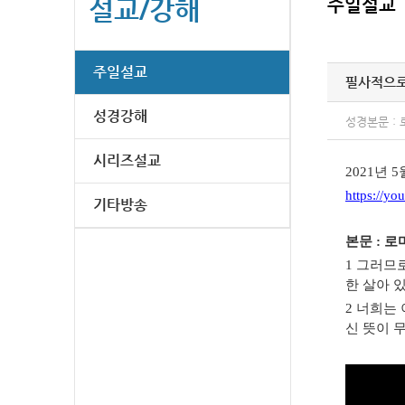
설교/강해
주일설교
주일설교
필사적으로
성경강해
성경본문 : 로
시리즈설교
2021년 5
https://y
기타방송
본문 : 로
1
그러므로
한 살아 
2
너희는 
신 뜻이 