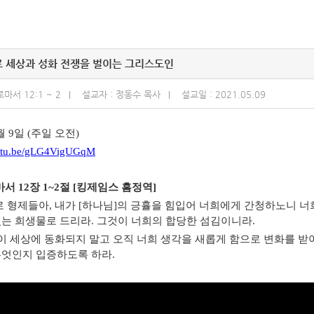
 세상과 성화 전쟁을 벌이는 그리스도인
마서 12:1 ~ 2
설교자 : 정동수 목사
설교일 : 2021.05.09
월 9일 (주일 오전)
outu.be/gLG4VigUGqM
마서 12장 1~2절 [킹제임스 흠정역]
 형제들아, 내가 [하나님]의 긍휼을 힘입어 너희에게 간청하노니 너희
있는 희생물로 드리라. 그것이 너희의 합당한 섬김이니라.
이 세상에 동화되지 말고 오직 너희 생각을 새롭게 함으로 변화를 받아
무엇인지 입증하도록 하라.