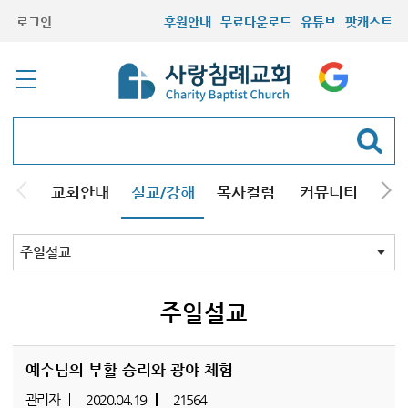
로그인
후원안내
무료다운로드
유튜브
팟캐스트
교회안내
설교/강해
목사컬럼
커뮤니티
기관
주일설교
성경강해
시리즈설교
기타방송
주일설교
예수님의 부활 승리와 광야 체험
관리자
2020.04.19
21564