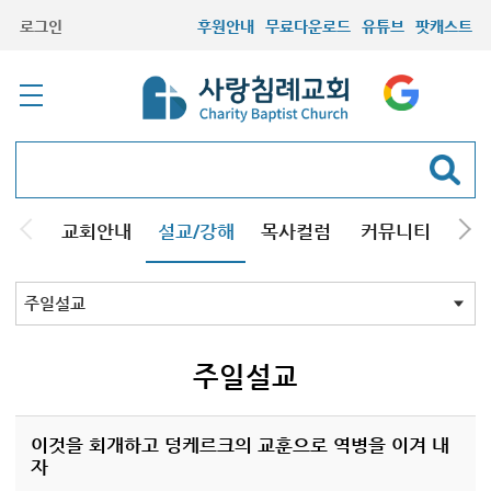
로그인
후원안내
무료다운로드
유튜브
팟캐스트
교회안내
설교/강해
목사컬럼
커뮤니티
기관
주일설교
성경강해
시리즈설교
기타방송
주일설교
이것을 회개하고 덩케르크의 교훈으로 역병을 이겨 내
자