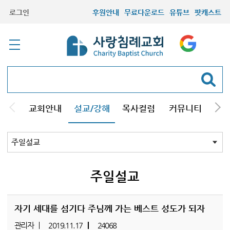
로그인
후원안내
무료다운로드
유튜브
팟캐스트
교회안내
설교/강해
목사컬럼
커뮤니티
기관
주일설교
성경강해
시리즈설교
기타방송
주일설교
자기 세대를 섬기다 주님께 가는 베스트 성도가 되자
관리자
2019.11.17
24068