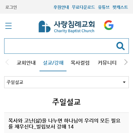
로그인
후원안내
무료다운로드
유튜브
팟캐스트
교회안내
설교/강해
목사컬럼
커뮤니티
기관
주일설교
성경강해
시리즈설교
기타방송
주일설교
목사와 고난(삶)을 나누면 하나님이 우리의 모든 필요
를 채우신다_빌립보서 강해 14