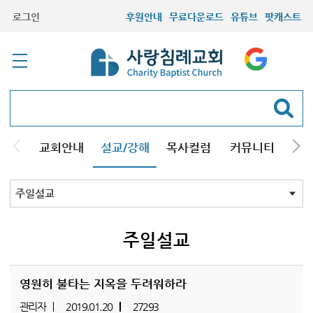
로그인
후원안내
무료다운로드
유튜브
팟캐스트
교회안내
설교/강해
목사컬럼
커뮤니티
기관
주일설교
성경강해
시리즈설교
기타방송
주일설교
영원히 불타는 지옥을 두려워하라
관리자
2019.01.20
27293