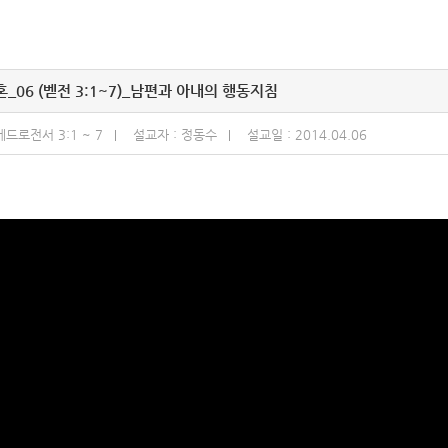
_06 (벧전 3:1~7)_남편과 아내의 행동지침
베드로전서 3:1 ~ 7
설교자 : 정동수
설교일 : 2014.04.06