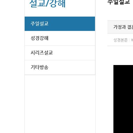
설교/강해
주일설교
주일설교
가정과 결혼
성경강해
성경본문 : 
시리즈설교
기타방송