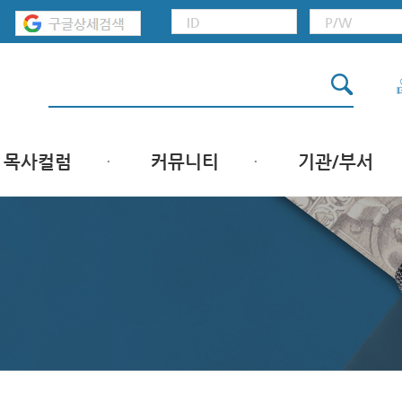
목사컬럼
커뮤니티
기관/부서