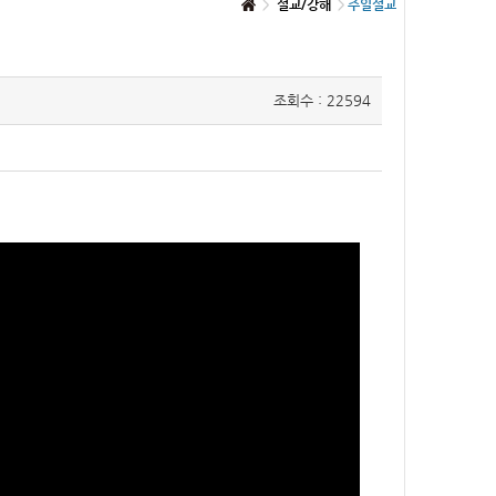
설교/강해
주일설교
조회수 : 22594