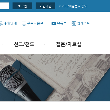
아이디/비밀번호 찾기
로그인
회원가입
후원안내
무료다운로드
유튜브
팟캐스트
선교/전도
질문/자료실