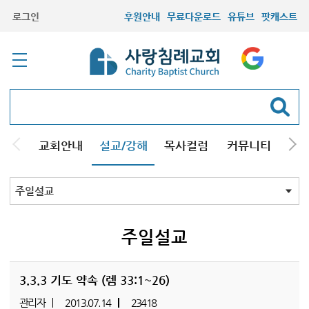
로그인
후원안내
무료다운로드
유튜브
팟캐스트
교회안내
설교/강해
목사컬럼
커뮤니티
기관
주일설교
성경강해
시리즈설교
기타방송
주일설교
3.3.3 기도 약속 (렘 33:1~26)
관리자
2013.07.14
23418