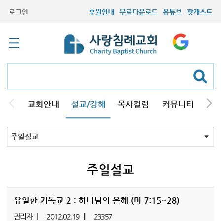
로그인
후원안내
무료다운로드
유튜브
팟캐스트
교회안내
설교/강해
목사컬럼
커뮤니티
기관
주일설교
성경강해
시리즈설교
기타방송
주일설교
유일한 기독교 2 : 하나님의 은혜 (마 7:15~28)
관리자
2012.02.19
23357