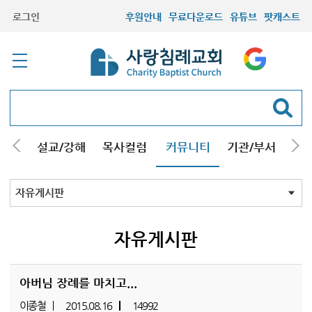
로그인
후원안내
무료다운로드
유튜브
팟캐스트
안내
설교/강해
목사컬럼
커뮤니티
기관/부서
선교
최근등록자료
자유게시판
교회소식
성도컬럼
새가족사진
새가족가이드
포토앨범
찬양쉼터
신앙도서
성경읽기퀴즈
기도부탁
자유게시판
아버님 장례를 마치고...
이종철
2015.08.16
14992