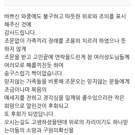
바쁘신 와중에도 불구하고 따뜻한 위로와 조의를 표시
해주신 것에
감사드립니다.
조문없이 가족끼리 장례를 조용히 치르려 하였으나 뜻
하지 않게
조문을 받고 고민끝에 연락을드린게 참 여러성도님들께
여러모로 폐를끼친듯 하여
송구스럽기 짝이없습니다.
믿지않는 가족들을 비롯해 조문오는 믿지않는 분들에게
조금이나마 복음의
메세지를 전하고 경각심을 일깨워 줄수있으리란 작은
희망으로 알린것이 후회되고
또 후회가 되었답니다.
오시는길도 고생하셨을텐데 위로의 자리이기도 하나믿
는이들의 소망과 구원의확신을