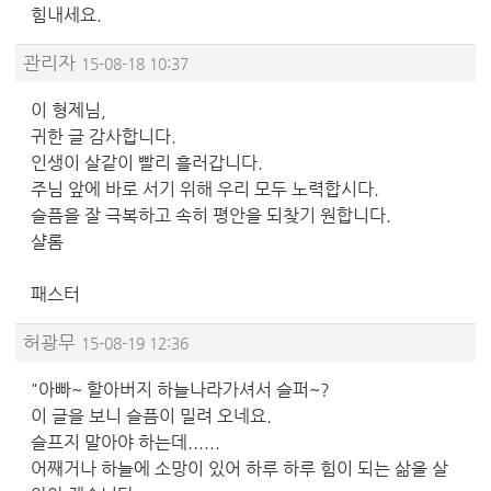
힘내세요.
관리자
15-08-18 10:37
이 형제님,
귀한 글 감사합니다.
인생이 살같이 빨리 흘러갑니다.
주님 앞에 바로 서기 위해 우리 모두 노력합시다.
슬픔을 잘 극복하고 속히 평안을 되찾기 원합니다.
샬롬
패스터
허광무
15-08-19 12:36
"아빠~ 할아버지 하늘나라가셔서 슬퍼~?
이 글을 보니 슬픔이 밀려 오네요.
슬프지 말아야 하는데......
어째거나 하늘에 소망이 있어 하루 하루 힘이 되는 삶을 살