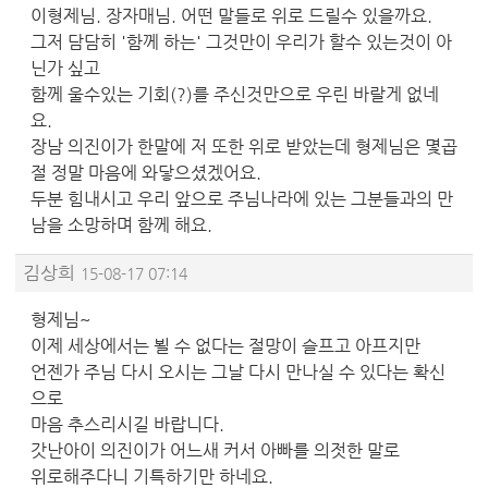
이형제님. 장자매님. 어떤 말들로 위로 드릴수 있을까요.
그저 담담히 '함께 하는' 그것만이 우리가 할수 있는것이 아
닌가 싶고
함께 울수있는 기회(?)를 주신것만으로 우린 바랄게 없네
요.
장남 의진이가 한말에 저 또한 위로 받았는데 형제님은 몇곱
절 정말 마음에 와닿으셨겠어요.
두분 힘내시고 우리 앞으로 주님나라에 있는 그분들과의 만
남을 소망하며 함께 해요.
김상희
15-08-17 07:14
형제님~
이제 세상에서는 뵐 수 없다는 절망이 슬프고 아프지만
언젠가 주님 다시 오시는 그날 다시 만나실 수 있다는 확신
으로
마음 추스리시길 바랍니다.
갓난아이 의진이가 어느새 커서 아빠를 의젓한 말로
위로해주다니 기특하기만 하네요.