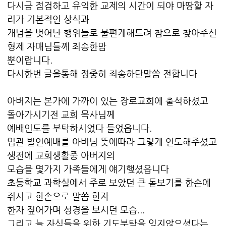
다시금 점검하고 유익한 교제의 시간이 되야 마땅할 자
리가 기본적인 상식과
개념을 벗어난 행위들로 불편케해드려 참으로 찾아주신
형제 자매님들께 죄송한맘
뿐이랍니다.
다시한번 글을통해 정중히 죄송하단말씀 전합니다
아버지는 본가에 가까이 있는 장로교회에 출석하셨고
돌아가시기전 교회 목사님께
예배인도를 부탁하시었다 들었읍니다.
입관 발인예배를 아버님 뜻에따라 그렇게 인도해주셨고
생전에 교회생활중 아버지의
모습을 몇가지 가족들에게 얘기햊셨읍니다
초등학교 과학실에서 주로 보았던 큰 돋보기를 한손에
쥐시고 한손으로 말씀 한자
한자 짚어가며 성경을 보시던 모습...
그리고 늘 자식들을 위한 기도부탁을 잊지않으셨다는