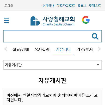
로그인
후원안내
무료다운로드
유튜브
팟캐스트
안내
설교/강해
목사컬럼
커뮤니티
기관/부서
선교
최근등록자료
자유게시판
교회소식
성도컬럼
새가족사진
새가족가이드
포토앨범
찬양쉼터
신앙도서
성경읽기퀴즈
기도부탁
자유게시판
마산에서 인천사랑침례교회에 출석하여 예배를 드리고
자합니다.