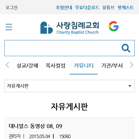
로그인
후원안내
무료다운로드
유튜브
팟캐스트
안내
설교/강해
목사컬럼
커뮤니티
기관/부서
선교
최근등록자료
자유게시판
교회소식
성도컬럼
새가족사진
새가족가이드
포토앨범
찬양쉼터
신앙도서
성경읽기퀴즈
기도부탁
자유게시판
대니얼스 동영상 08, 09
관리자
2015.05.04
15060