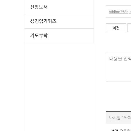
신앙도서
bthlhm358b.z
성경읽기퀴즈
이전
기도부탁
내용을 입력
나서일
15-0