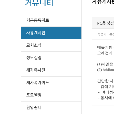
커뮤니티
자유게시
최근등록자료
PC용 성경
자유게시판
작성자 : 홍
교회소식
베들레헴 
오래전에 
성도컬럼
(1)파일
새가족사진
(2) bth
간단한 사
새가족가이드
- 검색 
- 여러성
포토앨범
- 동시에 
찬양쉼터