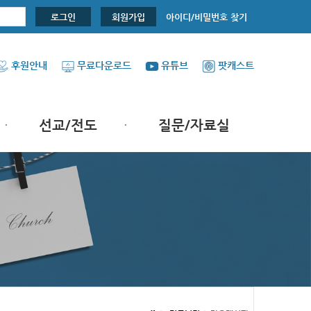
아이디/비밀번호 찾기
로그인
회원가입
후원안내
무료다운로드
유튜브
팟캐스트
선교/전도
질문/자료실