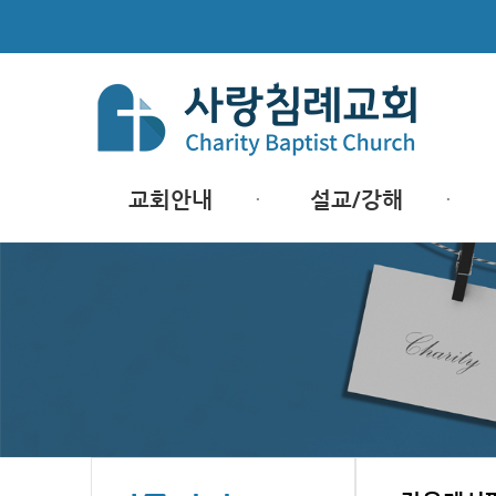
교회안내
설교/강해