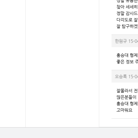
정말 유용한
찾아 세세히
정말 감사드
다각도로 잘
잘 탐구하겠
한원규
15-0
홍승대 형제님
좋은 정보 
오승록
15-0
잘몰라서 전
많은분들이
홍승대 형제
고마워요