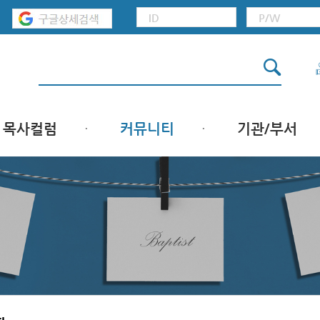
목사컬럼
커뮤니티
기관/부서