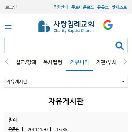
로그인
후원안내
무료다운로드
유튜브
팟캐스트
안내
설교/강해
목사컬럼
커뮤니티
기관/부서
선교
최근등록자료
자유게시판
교회소식
성도컬럼
새가족사진
새가족가이드
포토앨범
찬양쉼터
신앙도서
성경읽기퀴즈
기도부탁
자유게시판
침례
윤준원
2014.11.30
13786