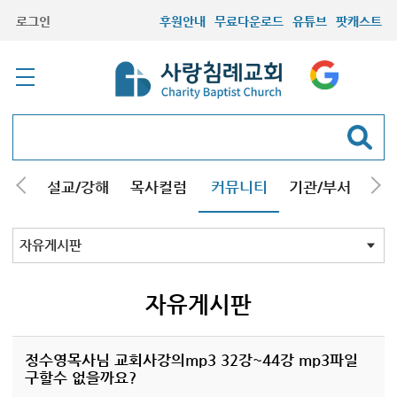
로그인
후원안내
무료다운로드
유튜브
팟캐스트
안내
설교/강해
목사컬럼
커뮤니티
기관/부서
선교
최근등록자료
자유게시판
교회소식
성도컬럼
새가족사진
새가족가이드
포토앨범
찬양쉼터
신앙도서
성경읽기퀴즈
기도부탁
자유게시판
정수영목사님 교회사강의mp3 32강~44강 mp3파일
구할수 없을까요?