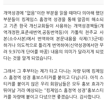
개역성경에 "없음"이란 부분을 읽을 때마다 의아해 했던
부분들이 킹제임스 흠정역 성경을 통해 말끔히 해소되
고 기존 한국 개신교회들이 사용하는 개역성경책들(개
역개정판,표준새번역,공동번역등)이 카톨릭 천주교 사
본(소수사본)에서 번역하여 본문내용을 삭제(13군데)
하거나 의도적으로 틀리게 번역하여(신약성경에서만 무
려 9,970개 단어를 바꿈) 내용의 의미가 달라지게 되었
다는 것을 알게 되었습니다.
그래서 그 후부터는 제가 타고 다니는 차량 뒤에 킹제임
스 흠정역 성경 홍보스티커를 붙이고 다닙니다. 아직 스
티커를 붙이지 않은 우리 회원님들은 모두 홍보 효과가
뛰어날 거라 예상되는 "킹제임스 흠정역 성경"홍보스티
커를 차량에 붙이고 다녔으면 좋겠습니다. 감사합니다.