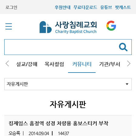
로그인
후원안내
무료다운로드
유튜브
팟캐스트
안내
설교/강해
목사컬럼
커뮤니티
기관/부서
선교
최근등록자료
자유게시판
교회소식
성도컬럼
새가족사진
새가족가이드
포토앨범
찬양쉼터
신앙도서
성경읽기퀴즈
기도부탁
자유게시판
킹제임스 흠정역 성경 차량용 홍보스티커 부착
오승록
2014.09.04
14437