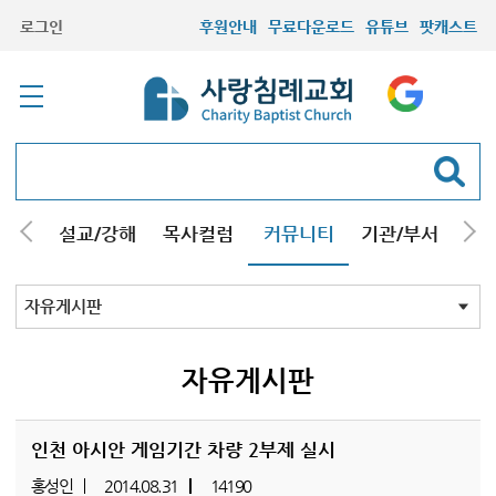
로그인
후원안내
무료다운로드
유튜브
팟캐스트
안내
설교/강해
목사컬럼
커뮤니티
기관/부서
선교
최근등록자료
자유게시판
교회소식
성도컬럼
새가족사진
새가족가이드
포토앨범
찬양쉼터
신앙도서
성경읽기퀴즈
기도부탁
자유게시판
인천 아시안 게임기간 차량 2부제 실시
홍성인
2014.08.31
14190