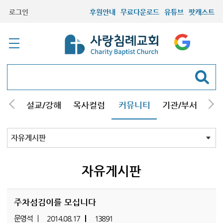
로그인
후원안내
무료다운로드
유튜브
팟캐스트
안내
설교/강해
목사컬럼
커뮤니티
기관/부서
선교
최근등록자료
자유게시판
교회소식
성도컬럼
새가족사진
새가족가이드
포토앨범
찬양쉼터
신앙도서
성경읽기퀴즈
기도부탁
자유게시판
주차섬김이를 모십니다
문영석
2014.08.17
13891