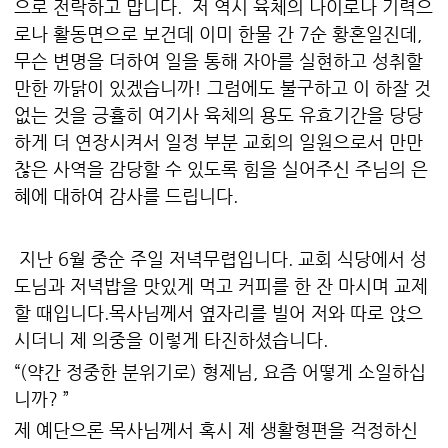
으로 전락하고 맙니다. 저 역시 육체의 나이로나 기력으
로나 활동면으로 보건데 이미 한물 간 7순 황혼일진데,
무슨 변명을 더하여 일을 통해 자아를 실현하고 성취할
만한 까닭이 있겠습니까! 그럼에도 불구하고 이 하잘 것
없는 것을 긍휼히 여기사 육체의 용도 유효기간을 당당
하게 더 연장시켜서 일정 부분 교회의 일원으로서 만만
찮은 사역을 감당할 수 있도록 힘을 실어주신 주님의 은
혜에 대하여 감사를 드립니다.
지난 6월 중순 주일 저녁무렵입니다. 교회 식당에서 성
도님과 저녁밥을 맛있게 먹고 커피를 한 잔 마시며 교제
할 때입니다.목사님께서 옆자리를 빌어 저와 따로 앉으
시더니 제 의중을 이렇게 타진하셨습니다.
“(약간 정중한 분위기로) 형제님, 요즘 어떻게 소일하십
니까? ”
제 예단으론 목사님께서 혹시 제 생활형편을 걱정하신