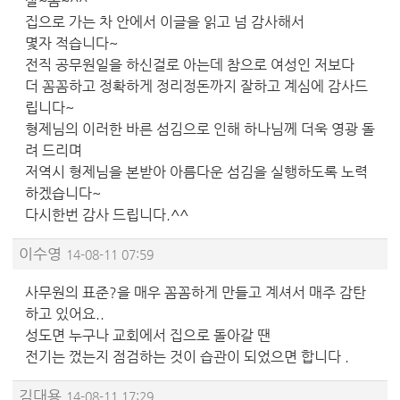
샬~롬~^^
집으로 가는 차 안에서 이글을 읽고 넘 감사해서
몇자 적습니다~
전직 공무원일을 하신걸로 아는데 참으로 여성인 저보다
더 꼼꼼하고 정확하게 정리정돈까지 잘하고 계심에 감사드
립니다~
형제님의 이러한 바른 섬김으로 인해 하나님께 더욱 영광 돌
려 드리며
저역시 형제님을 본받아 아름다운 섬김을 실행하도록 노력
하겠습니다~
다시한번 감사 드립니다.^^
이수영
14-08-11 07:59
사무원의 표준?을 매우 꼼꼼하게 만들고 계셔서 매주 감탄
하고 있어요..
성도면 누구나 교회에서 집으로 돌아갈 땐
전기는 껐는지 점검하는 것이 습관이 되었으면 합니다 .
김대용
14-08-11 17:29