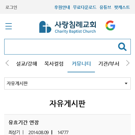
로그인
후원안내
무료다운로드
유튜브
팟캐스트
안내
설교/강해
목사컬럼
커뮤니티
기관/부서
선교
최근등록자료
자유게시판
교회소식
성도컬럼
새가족사진
새가족가이드
포토앨범
찬양쉼터
신앙도서
성경읽기퀴즈
기도부탁
자유게시판
유효기간 연장
최상기
2014.08.09
14777