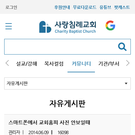
로그인
후원안내
무료다운로드
유튜브
팟캐스트
안내
설교/강해
목사컬럼
커뮤니티
기관/부서
선교
최근등록자료
자유게시판
교회소식
성도컬럼
새가족사진
새가족가이드
포토앨범
찬양쉼터
신앙도서
성경읽기퀴즈
기도부탁
자유게시판
스마트폰에서 교회홈피 사진 안보일때
관리자
2014.06.09
16098