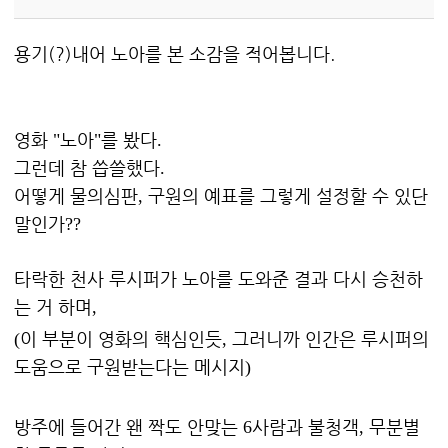
용기(?)내어 노아를 본 소감을 적어봅니다.
영화
노아
를 봤다
"
"
.
그런데 참 씁쓸했다
.
어떻게 물의심판
구원의 예표를 그렇게 설정할 수 있단
,
말인가
??
타락한 천사 루시퍼가 노아를 도와준 결과
다시
승천하
는 거 하며
,
이 부분이 영화의 핵심인듯
그러니까 인간은 루시퍼의
(
,
도움으로 구원받는다는 메시지
)
방주에 들어간 왠
짝도 안맞는
사람과 불청객
무분별
6
,