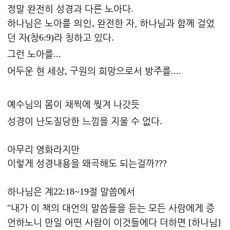
정말 완전히 성경과 다른 노아다
.
하나님은 노아를
완전한 자, 하나님과 함께 걸었
의인,
던 자
창
라 칭하고 있다
(
6:9)
.
그런 노아를
...
어두운 현 세상
구원의 희망으로서 방주를
,
....
예수님의 몸이 채찍에 찢겨 나갓듯
성경이 난도질당한 느낌을 지울 수 없다
.
아무리 영화라지만
이렇게 성경내용을 왜곡해도 되는걸까
???
하나님은 계
절 말씀에서
22:18~19
내가 이 책의 대언의 말씀들을 듣는 모든 사람에게 증
"
언하노니 만일 어떤 사람이 이것들에다 더하면
하나님
[
]