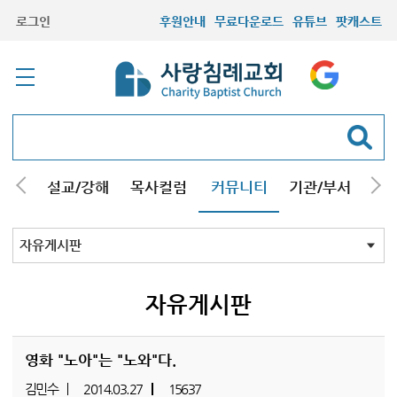
로그인
후원안내
무료다운로드
유튜브
팟캐스트
안내
설교/강해
목사컬럼
커뮤니티
기관/부서
선교
최근등록자료
자유게시판
교회소식
성도컬럼
새가족사진
새가족가이드
포토앨범
찬양쉼터
신앙도서
성경읽기퀴즈
기도부탁
자유게시판
영화 "노아"는 "노와"다.
김민수
2014.03.27
15637