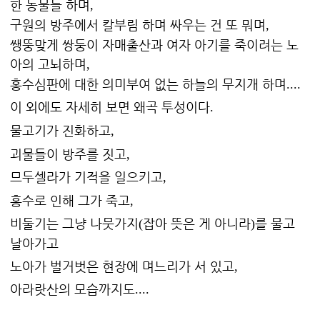
한 동물들 하며
,
구원의 방주에서 칼부림 하며 싸우는 건 또 뭐며
,
쌩뚱맞게 쌍둥이 자매출산과 여자 아기를 죽이려는 노
아의 고뇌하며
,
홍수심판에 대한 의미부여 없는 하늘의 무지개 하며
....
이 외에도 자세히 보면 왜곡 투성이다
.
물고기가 진화하고
,
괴물들이 방주를 짓고
,
므두셀라가 기적을 일으키고
,
홍수로 인해 그가 죽고
,
비둘기는 그냥 나뭇가지
잡아 뜻은 게 아니라
를 물고
(
)
날아가고
노아가 벌거벗은 현장에
며느리가
서 있고
,
아라랏산의 모습까지도
....