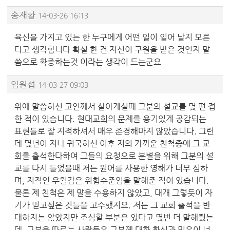
송재황
14-03-26 16:13
육신을 가지고 있는 한 누구에게 어떤 일이 일어 날지 모른
다고 생각합니다 확실 한 건 자신이 구원을 받은 것인지 말
씀으로 확증하는것 이라는 생각이 드는군요
임원섭
14-03-27 09:03
위에 말씀하신 고인께서 살아계실때 그분의 설교를 몇 편 접
한 적이 있습니다. 현대교회의 문제를 용기있게 공감되는
표현들로 잘 지적하셔서 매우 존경해마지 않았습니다. 그런
데 몇년이 지나 귀국하신 이후 저의 가까운 친척중에 그 교
회를 출석한다하여 그들의 요청으로 분별을 위해 그분의 설
교를 다시 들었을때 저는 원어를 사용한 영해가 너무 심하
며, 지적인 우월감은 위험수준임을 말해준 적이 있습니다.
물론 제 친척은 제 말을 수용하지 않았고, 대개 그렇듯이 자
기가 믿고싶은 것들을 고수했지요. 저는 그 교회 출석을 반
대하지는 않았지만 조심할 부분은 있다고 몇번 더 말해줬는
데, 그분을 따르는 사람들은 그분께 대한 확신과 믿음이 너