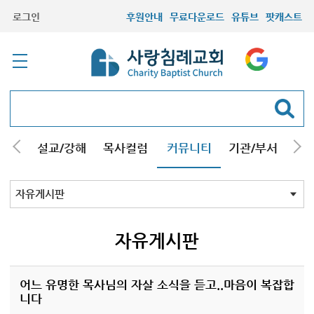
로그인
후원안내
무료다운로드
유튜브
팟캐스트
안내
설교/강해
목사컬럼
커뮤니티
기관/부서
선교
최근등록자료
자유게시판
교회소식
성도컬럼
새가족사진
새가족가이드
포토앨범
찬양쉼터
신앙도서
성경읽기퀴즈
기도부탁
자유게시판
어느 유명한 목사님의 자살 소식을 듣고..마음이 복잡합
니다