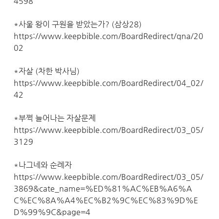
4598
*사울 왕이 구원을 받았는가? (삼상28)
https://www.keepbible.com/BoardRedirect/qna/20
02
*자살 (차한 박사님)
https://www.keepbible.com/BoardRedirect/04_02/
42
*부쩍 늘어나는 자살문제
https://www.keepbible.com/BoardRedirect/03_05/
3129
*나그네와 순례자
https://www.keepbible.com/BoardRedirect/03_05/
3869&cate_name=%ED%81%AC%EB%A6%A
C%EC%8A%A4%EC%B2%9C%EC%83%9D%E
D%99%9C&page=4