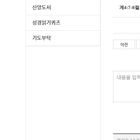
신앙도서
계4:7-
성경읽기퀴즈
기도부탁
이전
내용을 입력