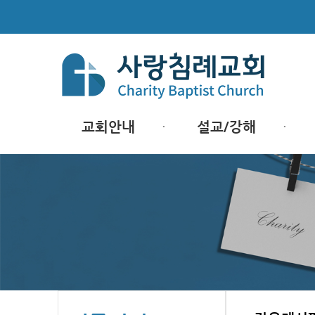
교회안내
설교/강해