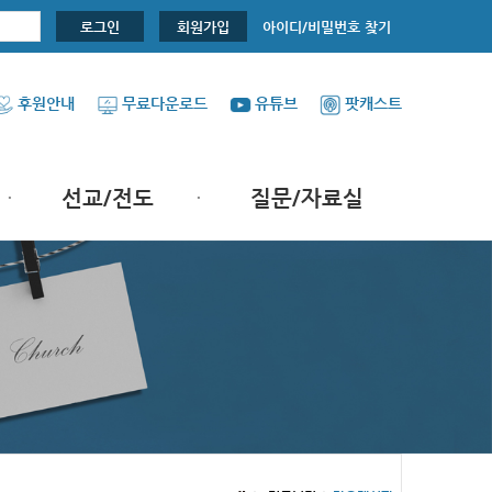
아이디/비밀번호 찾기
로그인
회원가입
후원안내
무료다운로드
유튜브
팟캐스트
선교/전도
질문/자료실