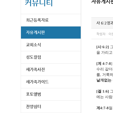
커뮤니티
자유게시
최근등록자료
사 6:2정
자유게시판
작성자 : 이
교회소식
[사 6:2]
을 가리고
성도컬럼
[계 4:7-8
새가족사진
수리 같더
를, 거룩
날개없는 
새가족가이드
[겔 1:6]
포토앨범
에는 사람
찬양쉼터
계4:7-8
절