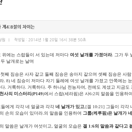
판
과 계4:8절의 차이는
상원
작성일 : 2014년 1월 20일 16시 38분 50초
그 위에는 스랍들이 서 있는데 저마다
여섯 날개를 가졌더라
. 그가 
 두 날개로는 날며
] 첫째 짐승은 사자 같고 둘째 짐승은 송아지 같으며 셋째 짐승은 사
라. 8) 네 짐승이 저마다 자기 둘레에 여섯 날개를 가졌고 안쪽에는 
하다. 거룩하다. 거룩하다. 주 하나님 전능자여, 전에도 계셨고 지금도
천사의 미스터리(P149
)에서 스랍(세라핌)은 사6:2의 말씀을 인용하
그들에게 각각 네 얼굴과 각각
네 날개가 있고
,[겔 10:21] 그들이 각
의 손의 모습이 있더라.의 말씀을 인용하여
그룹(케루핌)은 날개가 네
의 말씀은 날개가 여섯이고, 얼굴의 모습은
겔 1:6의 말씀과 같다고 