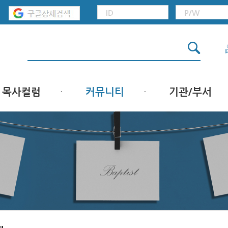
목사컬럼
커뮤니티
기관/부서