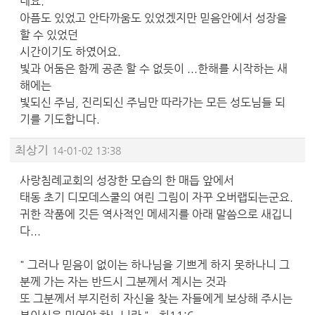
네요.
아픔도 있었고 안타까움도 있었겠지만 믿음안에서 성장을
할 수 있었던
시간이기도 하였어요.
빛과 어둠은 함께 공존 할 수 없듯이 ...한해를 시작하는 새
해에는
빛되신 주님, 진리되신 주님만 따라가는 모든 성도님들 되
기를 기도합니다.
최상기
14-01-02 13:38
사랑침례교회의 성장한 모습의 한 매듭 앞에서
태동 초기 디모데스쿨의 여린 그림이 자꾸 오버랩되는군요.
귀한 작품에 깃든 역사적인 메세지를 아래 말씀으로 새깁니
다...
" 그러나 믿음이 없이는 하나님을 기쁘게 하지 못하나니 그
분께 가는 자는 반드시 그분께서 계시는 것과
또 그분께서 부지런히 자신을 찾는 자들에게 보상해 주시는