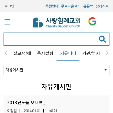
로그인
후원안내
무료다운로드
유튜브
팟캐스트
안내
설교/강해
목사컬럼
커뮤니티
기관/부서
선교
최근등록자료
자유게시판
교회소식
성도컬럼
새가족사진
새가족가이드
포토앨범
찬양쉼터
신앙도서
성경읽기퀴즈
기도부탁
자유게시판
2013년도를 보내며...
이청원
2014.01.01
14121