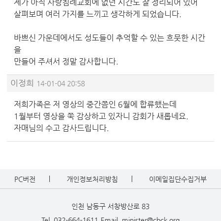
제가 아직 사랑침례교회에 없던 시간도 잘 정리되어 있어
살펴보며 여러 가지를 느끼고 생각하게 되었습니다.
바쁘신 가운데에서도 성도들이 추억할 수 있는 흐뭇한 시간
을
만들어 주셔서 정말 감사합니다.
이정희
14-01-04 20:58
저희가족은 저 영상의 중간쯤인 6월에 합류했는데
1월부터 영상을 쭉 감상하고 있자니 감회가 새롭네요.
자매님의 수고 감사드립니다.
PC버전
개인정보처리방침
이메일집단수집거부
인천 남동구 서창방산로 83
Tel. 032-664-1611
Email. minister@cbck.org