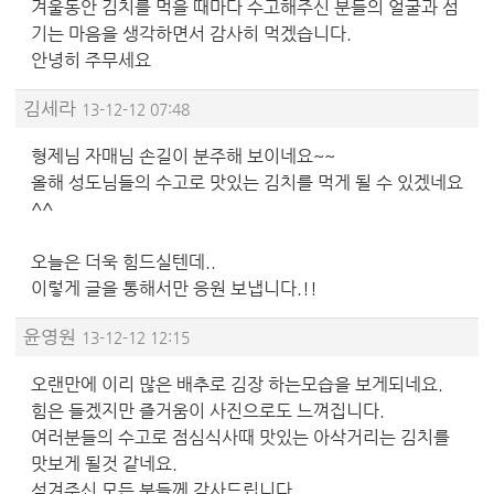
겨울동안 김치를 먹을 때마다 수고해주신 분들의 얼굴과 섬
기는 마음을 생각하면서 감사히 먹겠습니다.
안녕히 주무세요
김세라
13-12-12 07:48
형제님 자매님 손길이 분주해 보이네요~~
올해 성도님들의 수고로 맛있는 김치를 먹게 될 수 있겠네요
^^
오늘은 더욱 힘드실텐데..
이렇게 글을 통해서만 응원 보냅니다.!!
윤영원
13-12-12 12:15
오랜만에 이리 많은 배추로 김장 하는모습을 보게되네요.
힘은 들겠지만 즐거움이 사진으로도 느껴집니다.
여러분들의 수고로 점심식사때 맛있는 아삭거리는 김치를
맛보게 될것 같네요.
섬겨주신 모든 분들께 감사드립니다.