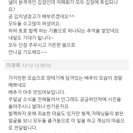
낼이 본격적인 김장인데 자매회가 모두 김장에 투입되나
요?
곧 김치냉장고가 배부르겠네요^^
모두들 수고많이 하셨어요.
하하 호호 함께 하는 기쁨으로 하나되는 추억을 쌓았네요
내일도 기대가 됩니다~
모두 단잠 주무시고 거뜬한 몸으로
만나길 기도해요~~
이정희
13-12-12 00:32
가지런한 모습으로 망태기에 담겨있는 배추의 모습이 정말
예쁘네요
배추가 아주 맛있어보입니다.
주일날 소식을 전해들어서 안그래도 궁금하던차에 사진을
올려주시니 얼마나 반가운지요
함께하지 못해 죄송한 마음도 있지만 형제,자매님들의 밝은
얼굴을 보니 모두들 즐거움으로 이 일을 하고 계심이 마음으
로 전달됩니다.