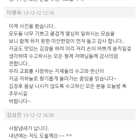
이명숙
13-12-12 12:19
이제 사진을 봤습니다..
모두들 너무 기쁘고 즐겁게 열심히 일하시는 모습을
보니 함께 하지 못한 미안한맘이 먼저 들고 감사 합니다..
지금도 맛있는 김장을 하려 이리 저리 손이 바쁘게 움직일걸
생각하며 수고하시는 모든 형제 자매님들께 감사의맘
전합니다..
우리 교회를 사랑하는 지체들의 수고와 헌신이
지금 저하늘로 향기롭게 올라가는 중임을 믿습니다~
김장후 몸살 나시지 않도록 수고하신 모든 분들 오늘밤 푹
주무시길
바랍니다~
김상진
13-12-12 16:59
사람냄새가 납니다.
내년에는 저도 도울께요~~ ^^