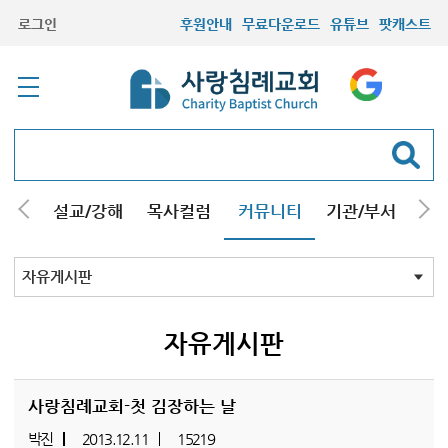
로그인
후원안내
무료다운로드
유튜브
팟캐스트
안내
설교/강해
목사컬럼
커뮤니티
기관/부서
선교
최근등록자료
자유게시판
교회소식
성도컬럼
새가족사진
새가족가이드
포토앨범
찬양쉼터
신앙도서
성경읽기퀴즈
기도부탁
자유게시판
사랑침례교회-첫 김장하는 날
박진
2013.12.11
15219