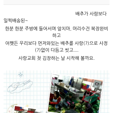
배추가 사람보다
일찍배송된~
한분 한분 주방에 들어서며 앞치마, 머리수건 복장완비
하고
어쨋든 우리보다 먼저와있는 배추를 사랑(?)으로 사정
(?)없이 다듬고 씻고....
사랑교회 첫 김장하는 날 시작해 볼까요.