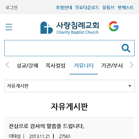
로그인
후원안내
무료다운로드
유튜브
팟캐스트
안내
설교/강해
목사컬럼
커뮤니티
기관/부서
선교
최근등록자료
자유게시판
교회소식
성도컬럼
새가족사진
새가족가이드
포토앨범
찬양쉼터
신앙도서
성경읽기퀴즈
기도부탁
자유게시판
진심으로 감사의 말씀을 드립니다.
이태성
2013.11.21
27561