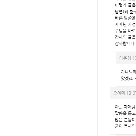
이렇게 글을
남편(허 춘
바른 말씀을
자매님 가정
주님을 바로
감사의 글을
감사합니다.
태은상
1
하나님께
았겠죠.
오혜미
13-0
아....자매
말씀을 듣고
많은 분들이
굳이 목사인