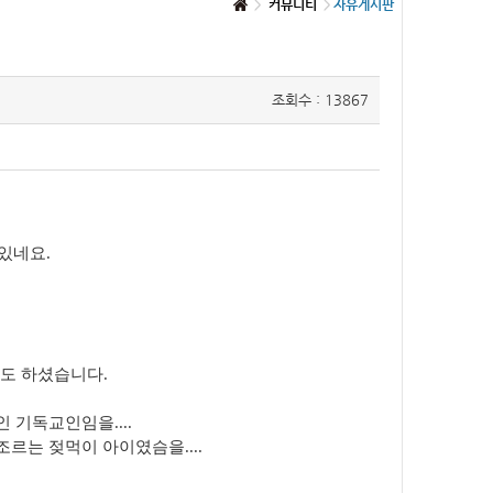
커뮤니티
자유게시판
조회수 : 13867
있네요.
인도 하셨습니다.
 기독교인임을....
르는 젖먹이 아이였슴을....