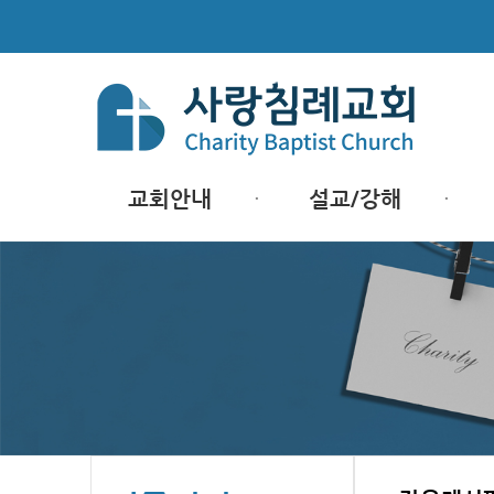
교회안내
설교/강해