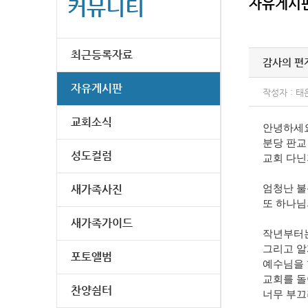
커뮤니티
자유게시
최근등록자료
감사의 편
자유게시판
작성자 : 태
교회소식
안녕하세요
분당 판교
성도컬럼
교회 다닌
새가족사진
엄청난 불
또 하나님
새가족가이드
작년부터는
그리고 알
포토앨범
예수님을 
교회를 돌
찬양쉼터
너무 부끄