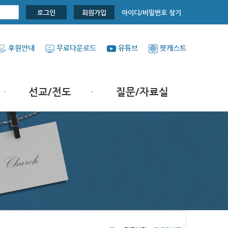
아이디/비밀번호 찾기
로그인
회원가입
후원안내
무료다운로드
유튜브
팟캐스트
선교/전도
질문/자료실