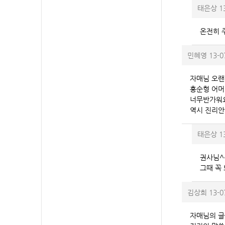
태은상
1
온전히 
민혜영
13-0
자매님 오랜
홍순형 어머
너무반가워요
역시 진리안
태은상
1
권사님^
그때 꼭 
김상희
13-0
자매님의 글