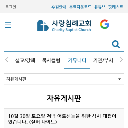
로그인
후원안내
무료다운로드
유튜브
팟캐스트
안내
설교/강해
목사컬럼
커뮤니티
기관/부서
선교
최근등록자료
자유게시판
교회소식
성도컬럼
새가족사진
새가족가이드
포토앨범
찬양쉼터
신앙도서
성경읽기퀴즈
기도부탁
자유게시판
10월 30일 토요일 저녁 어르신들을 위한 식사 대접이
있습니다. (실버 나이트)