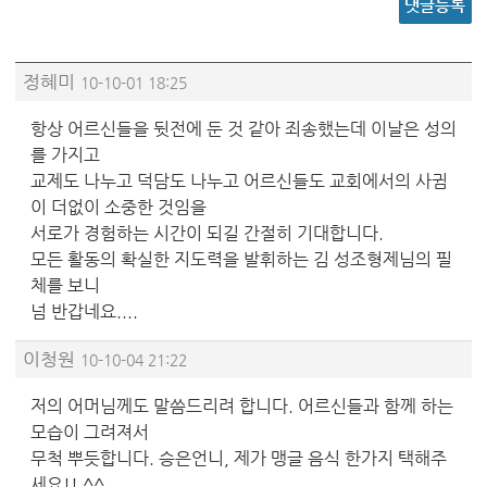
댓글등록
정혜미
10-10-01 18:25
항상 어르신들을 뒷전에 둔 것 같아 죄송했는데 이날은 성의
를 가지고
교제도 나누고 덕담도 나누고 어르신들도 교회에서의 사귐
이 더없이 소중한 것임을
서로가 경험하는 시간이 되길 간절히 기대합니다.
모든 활동의 확실한 지도력을 발휘하는 김 성조형제님의 필
체를 보니
넘 반갑네요....
이청원
10-10-04 21:22
저의 어머님께도 말씀드리려 합니다. 어르신들과 함께 하는
모습이 그려져서
무척 뿌듯합니다. 승은언니, 제가 맹글 음식 한가지 택해주
세요!! ^^