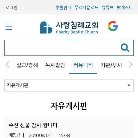
로그인
후원안내
무료다운로드
유튜브
팟캐스트
안내
설교/강해
목사컬럼
커뮤니티
기관/부서
선교
최근등록자료
자유게시판
교회소식
성도컬럼
새가족사진
새가족가이드
포토앨범
찬양쉼터
신앙도서
성경읽기퀴즈
기도부탁
자유게시판
주신 선물 감사 합니다
배정규
2010.08.12
15733