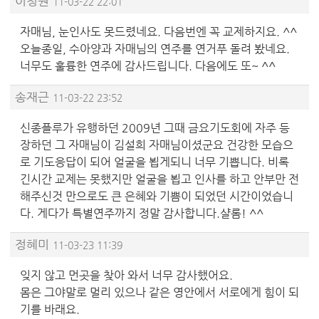
이청원
11-03-22 22:01
자매님, 눈인사도 못드렸네요. 다음번엔 꼭 교제하지요. ^^
오늘종일, 수아양과 자매님의 연주를 연거푸 돌려 봤네요.
너무도 훌륭한 연주에 감사드립니다. 다음에도 또~ ^^
송재근
11-03-22 23:52
신종플루가 유행하던 2009년 그때 금요기도회에 자주 등
장하던 그 자매님이 김설희 자매님이셨군요 건강한 모습으
로 기도응답이 되어 얼굴을 뵙게되니 너무 기쁩니다. 비록
긴시간 교제는 못했지만 얼굴을 뵙고 인사를 하고 안부만 전
해주신것 만으로도 큰 은혜와 기쁨이 되었던 시간이었습니
다. 게다가 특별연주까지 정말 감사합니다.샬롬! ^^
정혜미
11-03-23 11:39
잊지 않고 먼곳을 찾아 와서 너무 감사했어요.
몸은 그야말로 멀리 있으나 같은 영안에서 서로에게 힘이 되
기를 바래요.