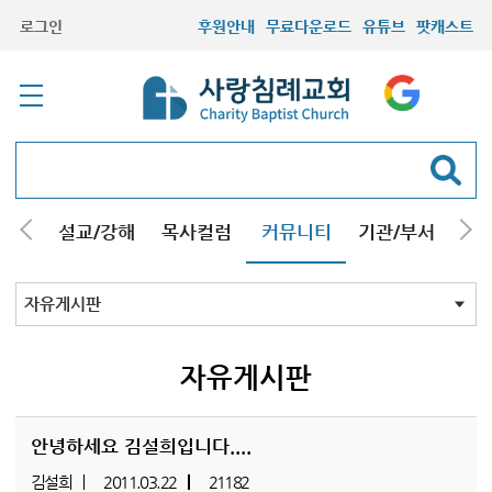
로그인
후원안내
무료다운로드
유튜브
팟캐스트
안내
설교/강해
목사컬럼
커뮤니티
기관/부서
선교
최근등록자료
자유게시판
교회소식
성도컬럼
새가족사진
새가족가이드
포토앨범
찬양쉼터
신앙도서
성경읽기퀴즈
기도부탁
자유게시판
안녕하세요 김설희입니다....
김설희
2011.03.22
21182