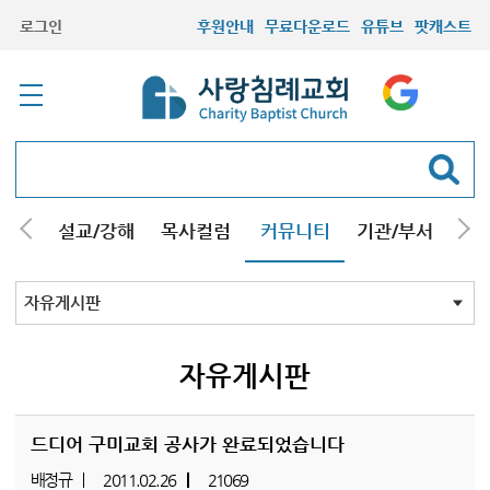
로그인
후원안내
무료다운로드
유튜브
팟캐스트
안내
설교/강해
목사컬럼
커뮤니티
기관/부서
선교
최근등록자료
자유게시판
교회소식
성도컬럼
새가족사진
새가족가이드
포토앨범
찬양쉼터
신앙도서
성경읽기퀴즈
기도부탁
자유게시판
드디어 구미교회 공사가 완료되었습니다
배정규
2011.02.26
21069