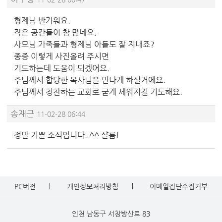
형제님 반가워요.
작은 공간들이 참 많네요.
사모님 가족들과 형제님 아들도 잘 지내죠?
종종 이렇게 사진올려 주시면
기도하는데 도움이 되겠어요.
주님께서 합당한 목사님을 만나게 하실거에요.
주님께서 칭찬하는 교회로 굳게 세워지길 기도해요.
송재근
11-02-28 06:44
정말 기쁜 소식입니다. ^^ 샬롬!
PC버전
개인정보처리방침
이메일집단수집거부
인천 남동구 서창방산로 83