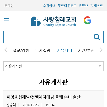
로그인
후원안내
무료다운로드
유튜브
팟캐스트
안내
설교/강해
목사컬럼
커뮤니티
기관/부서
선교
최근등록자료
자유게시판
교회소식
성도컬럼
새가족사진
새가족가이드
포토앨범
찬양쉼터
신앙도서
성경읽기퀴즈
기도부탁
자유게시판
이영호형제님/정백채자매님 둘째 손녀 출산
홍승대
2010.12.25
15194