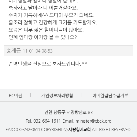
아기생일과 할머니 생일이 같네요.
축하하고 딸이라 더 이쁠거같아요.
수지가 기특하네^^ 드디어 부모가 되네요.
몸조리 잘하고 건강하게 크기를 기도할게요.
요즘은 너무 젊은 할머니들이 많아요.
언제 엄마랑 아기랑 볼 수 있나요?
송재근
11-01-04 08:53
손녀탄생을 진심으로 축하드립니다.^^
PC버전
개인정보처리방침
이메일집단수집거부
인천 남동구 서창방산로 83
Tel. 032-664-1611
Email. minister@cbck.org
FAX : 032-232-0611 COPYRIGHT ⓒ
사랑침례교회
ALL RIGHT RESERVED.